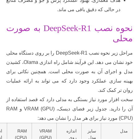
دف معماری: بهبود عملکرد پرس و جو و مصرف منابع
ر حالی که دقیق باقی می ماند.
نحوه نصب DeepSeek-R1 به صورت
ی
مراحل زیر نحوه نصب DeepSeek-R1 را بر روی دستگاه محلی
خود نشان می دهد. این فرآیند شامل راه اندازی Olama، کشیدن
اجرای آن به صورت محلی است. همچنین نکاتی برای
سازی عملکرد وجود دارد که می تواند به ارائه عملیات
 کمک کند.
ار مورد نیاز بستگی به مدلی دارد که قصد استفاده از
آن را دارید. جدول زیر فضای دیسک، VRAM (GPU) و RAM
سایز
اندازه
VRAM
RAM
استفاده
مدل
روی
(GPU)
(CPU)
از مورد