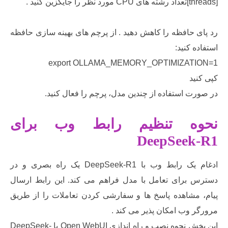
حافظه را کاهش دهید . از پرچم های بهینه سازی حافظه
 کنید:
export OLLAMA_MEMORY_OPTIMIZAT
د
 استفاده از چندین مدل، پرچم را فعال کنید.
ه تنظیم رابط وب برای
DeepSee
ادغام یک رابط وب با DeepSeek-R1 یک راه بصری و در
برای تعامل با مدل فراهم می کند. این رابط ارسال
مشاهده پاسخ ها و سفارشی کردن تعاملات را از طریق
وب امکان پذیر می کند .
این بخش نحوه نصب و راه اندازی Open WebUI با DeepSeek-