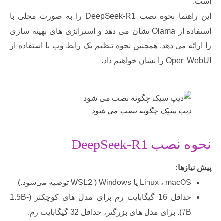
این راهنما نحوه نصب DeepSeek-R1 را به صورت محلی با
استفاده از Olama نشان می دهد و استراتژی های بهینه سازی
ه می دهد. همچنین نحوه تنظیم یک رابط وب با استفاده از
شان خواهیم داد.
یپ سیک چگونه نصب می شود
ب DeepSeek-R1
زها:
Linux ، mac یا Windows ( WSL2 توصیه می‌شود.)
حداقل 16 گیگابایت رم برای مدل های کوچکتر (1.5B-
مدل های بزرگتر، حداقل 32 گیگابایت رم.