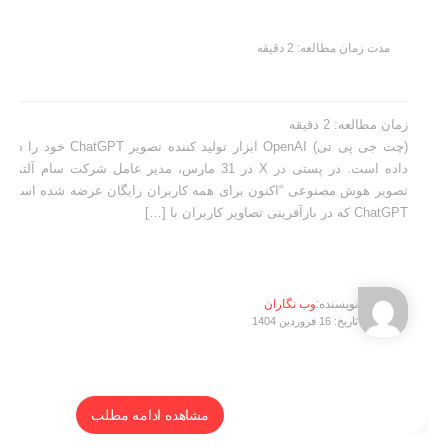
ت زمان مطالعه:
2
دقیقه
 مطالعه:
2
دقیقه
(چت جی پی تی) OpenAI ابزار تولید کننده تصویر ChatGPT خود را 
داده است. در پستی در X در 31 مارس، مدیر عامل شرکت سام آلتمن گفت که ا
ر هوش مصنوعی “اکنون برای همه کاربران رایگان عرضه شده است.” قابلیت تولید
ینی تصاویر کاربران با […]
وب نگاران
تاریخ: 16 فروردین 1404
مشاهده ادامه مطلب