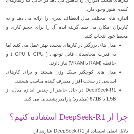
ی سخت افزاری را کاهش می دهد در حالی که رفتارهای
نوز وجود دارد.
 های مختلف مدل انعطاف پذیری را ارائه می دهد و به
ن امکان می دهد گزینه ایده آل را برای حجم کاری و
د انتخاب کنند:
دل های بزرگتر در کارهای پیچیده بهتر عمل می کنند اما
به قدرت محاسباتی قابل توجهی ( CPU یا GPU ) و
ظه (RAM یا VRAM) نیاز دارند.
دل های کوچکتر سبک وزن هستند و برای کارهای
ساسی در سخت افزار مصرف کننده مناسب هستند.
DeepSeek-R1 در حال حاضر از چندین اندازه مدل، از
ا 671B (میلیارد) پارامتر پشتیبانی می کند.
استفاده کنیم؟
فاده از DeepSeek-R1 عبارتند از: