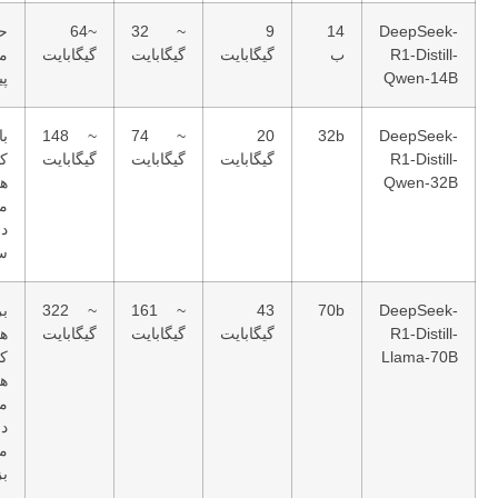
DeepS
14
9
~ 32
~64
حل
R1-Di
ب
گیگابایت
گیگابایت
گیگابایت
مسئله
Qwen
پیشرفته
DeepS
32b
20
~ 74
~ 148
بارهای
R1-Di
گیگابایت
گیگابایت
گیگابایت
کاری
Qwen
هوش
مصنوعی
درجه
سازمانی.
DeepS
70b
43
~ 161
~ 322
برنامه
R1-Di
گیگابایت
گیگابایت
گیگابایت
های
Llama
کاربردی
هوش
مصنوعی
در
مقیاس
بزرگ.