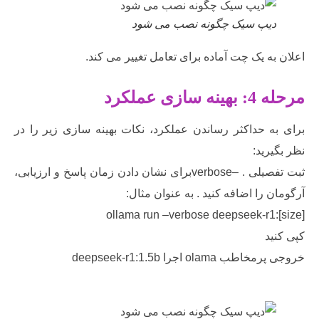
یپ سیک چگونه نصب می شود
ه یک چت آماده برای تعامل تغییر می کند.
زی عملکرد
ه حداکثر رساندن عملکرد، نکات بهینه سازی زیر را در
رید:
ثبت تفصیلی . –verboseبرای نشان دادن زمان پاسخ و ارزیابی،
 را اضافه کنید . به عنوان مثال:
ollama run –verbose deepseek-r1:
د
olam اجرا deepseek-r1:1.5b