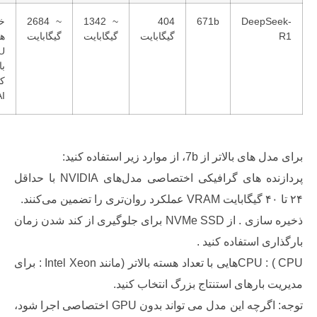
DeepS
671b
404
~ 1342
~ 2684
خوشه
گیگابایت
گیگابایت
گیگابایت
های چند
GPU و
بارهای
کاری
HPC AI .
اتر از 7b، از موارد زیر استفاده کنید:
پردازنده های گرافیکی اختصاصی مدل‌های NVIDIA با حداقل
ذخیره سازی . از NVMe SSD برای جلوگیری از کند شدن زمان
ی استفاده کنید .
CPU : ( CPUهایی با تعداد هسته بالاتر (مانند Intel Xeon : برای
بارهای استنتاج بزرگ انتخاب کنید.
توجه: اگرچه این مدل می تواند بدون GPU اختصاصی اجرا شود،