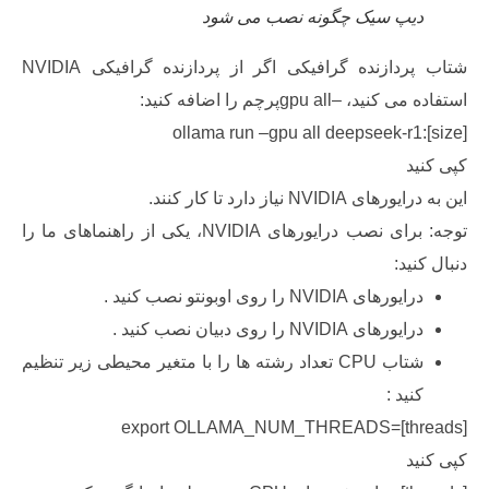
یپ سیک چگونه نصب می شود
شتاب پردازنده گرافیکی اگر از پردازنده گرافیکی NVIDIA
 –gpu allپرچم را اضافه کنید:
ollama run –gpu all deepseek-r1
د
NVID نیاز دارد تا کار کنند.
توجه: برای نصب درایورهای NVIDIA، یکی از راهنماهای ما را
ید:
یورهای NVIDIA را روی اوبونتو نصب کنید .
یورهای NVIDIA را روی دبیان نصب کنید .
شتاب CPU تعداد رشته ها را با متغیر محیطی زیر تنظیم
نید :
export OLLAMA_NUM_THREADS=[thr
د